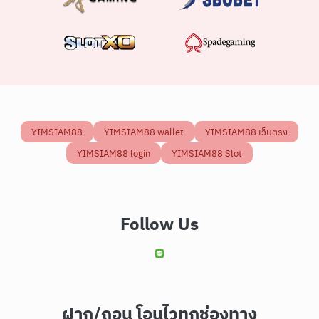
YIMSIAM88
YIMSIAM88 wallet
YIMSIAM88 เว็บตรง
YIMSIAM88 login
YIMSIAM88 Slot
Follow Us
ฝาก/ถอน โอนไวทุกช่องทาง