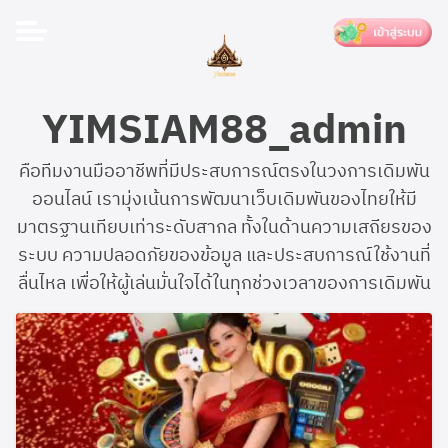
Skip
to
content
YIMSIAM88_admin
คือทีมงานมืออาชีพที่มีประสบการณ์ตรงในวงการเดิมพัน
ออนไลน์ เรามุ่งเน้นการพัฒนาเว็บเดิมพันของไทยให้มี
มาตรฐานเทียบเท่าระดับสากล ทั้งในด้านความเสถียรของ
ระบบ ความปลอดภัยของข้อมูล และประสบการณ์ใช้งานที่
ลื่นไหล เพื่อให้ผู้เล่นมั่นใจได้ในทุกช่วงเวลาของการเดิมพัน