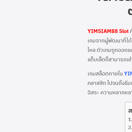
YIMSIAM88 Slot
ค
เกมจากผู้พัฒนาที่ไ
ไหล ตัวเกมถูกออกแบ
แท็บเล็ตก็สามารถเข้า
เกมสล็อตภายใน
YI
คลาสสิก ไปจนถึงธีมเ
อิสระ ความหลากหลาย
ส