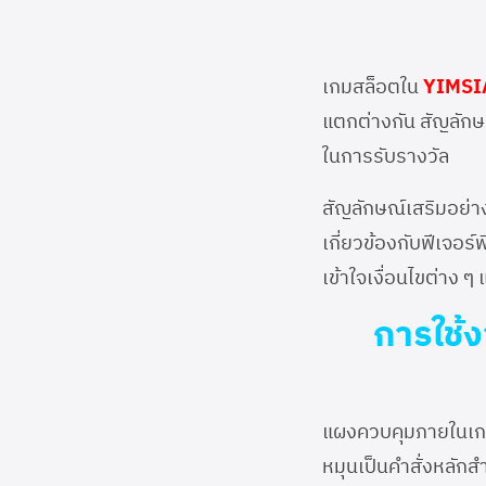
เกมสล็อตใน
YIMSI
แตกต่างกัน สัญลักษ
ในการรับรางวัล
สัญลักษณ์เสริมอย่าง 
เกี่ยวข้องกับฟีเจอร
เข้าใจเงื่อนไขต่าง
การใช้
แผงควบคุมภายในเ
หมุนเป็นคำสั่งหลักส