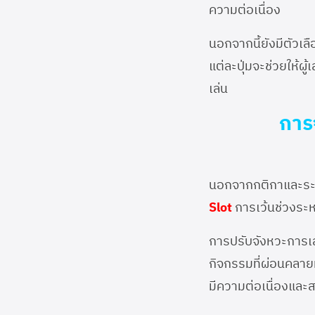
ความต่อเนื่อง
นอกจากนี้ยังมีตัวเ
แต่ละปุ่มจะช่วยให้
เล่น
การจ
นอกจากกติกาและระบบ
Slot
การเว้นช่วงระห
การปรับจังหวะการเล
กิจกรรมที่ผ่อนคลา
มีความต่อเนื่องและสน