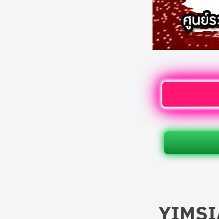
YIMSIA