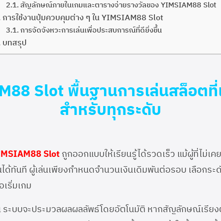
สัญลักษณ์ภายในเกมและตารางจ่ายรางวัลของ YIMSIAM88 Slot
การใช้งานปุ่มควบคุมต่าง ๆ ใน YIMSIAM88 Slot
การจัดจังหวะการเล่นเพื่อประสบการณ์ที่ดียิ่งขึ้น
บทสรุป
8 Slot พื้นฐานการเล่นสล็อตที่เ
สำหรับทุกระดับ
IMSIAM88 Slot
ถูกออกแบบให้เรียนรู้ได้รวดเร็ว แม้ผู้ที่ไม่
นได้ทันที ผู้เล่นเพียงกำหนดจำนวนเงินเดิมพันต่อรอบ เลือกระ
อเริ่มเกม
น ระบบจะประมวลผลผลลัพธ์โดยอัตโนมัติ หากสัญลักษณ์เรียงตั