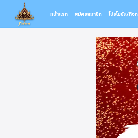
Skip
to
หน้าแรก
สมัครสมาชิก
โปรโมชั่น/กิจ
content