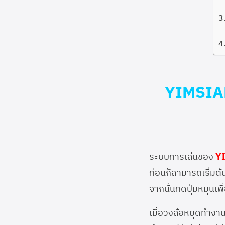
YIMSIAM8
ระบบการเล่นของ
Y
ก่อนก็สามารถเริ่มต้
จากนั้นกดปุ่มหมุนเพื่
เมื่อวงล้อหยุดทำงา